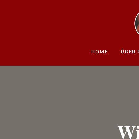
Zum
Inhalt
springen
HOME
ÜBER 
Wi