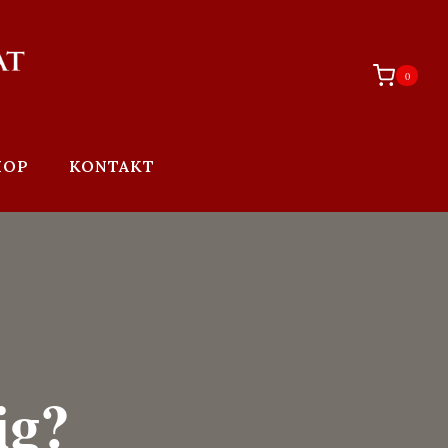
0
HOP
KONTAKT
ig?