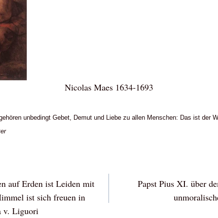
Nicolas Maes 1634-1693
 gehören unbedingt Gebet, Demut und Liebe zu allen Menschen: Das ist der We
ter
vigation
n auf Erden ist Leiden mit
Papst Pius XI. über de
immel ist sich freuen in
unmoralische
 v. Liguori