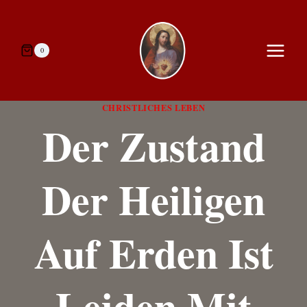
Zum
Inhalt
springen
0
CHRISTLICHES LEBEN
Der Zustand
Der Heiligen
Auf Erden Ist
Leiden Mit