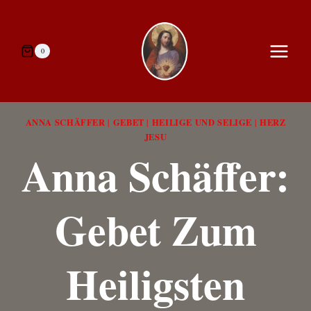
Zum
Inhalt
springen
0
ANNA SCHÄFFER
GEBET
HEILIGE UND SELIGE
HERZ
|
|
|
JESU
Anna Schäffer:
Gebet Zum
Heiligsten