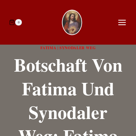
Zum
Inhalt
springen
0
FATIMA
SYNODALER WEG
|
Botschaft Von
Fatima Und
Synodaler
Weg: Fatima