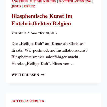
ANGRIFFE AUF DIE KIRCHE
GOTTESLÄSTERUNG
|
|
JESUS
KREUZ
|
Blasphemische Kunst Im
Entchristlichten Belgien
Von
admin
November 30, 2017
Die „Heilige Kuh“ am Kreuz als Christus-
Ersatz. Wie postmoderne Installationskunst
Blasphemie immer salonfähiger macht.
Hercks „Heilige Kuh“. Eines von…
BLASPHEMISCHE
WEITERLESEN
KUNST
IM
ENTCHRISTLICHTEN
BELGIEN
GOTTESLÄSTERUNG