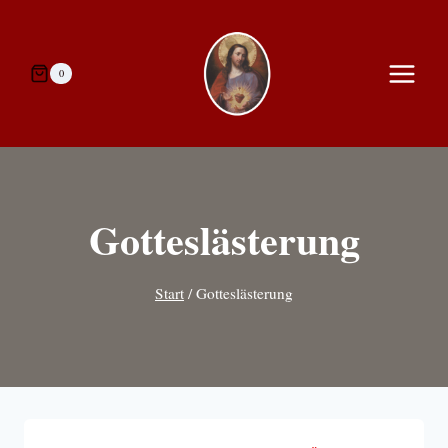
Zum
Inhalt
springen
0
Gotteslästerung
Start
/
Gotteslästerung