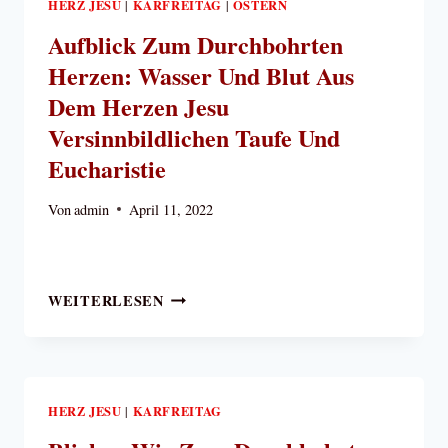
HERZ JESU
KARFREITAG
OSTERN
|
|
Aufblick Zum Durchbohrten
Herzen: Wasser Und Blut Aus
Dem Herzen Jesu
Versinnbildlichen Taufe Und
Eucharistie
Von
admin
April 11, 2022
AUFBLICK
WEITERLESEN
ZUM
DURCHBOHRTEN
HERZEN:
WASSER
UND
HERZ JESU
KARFREITAG
|
BLUT