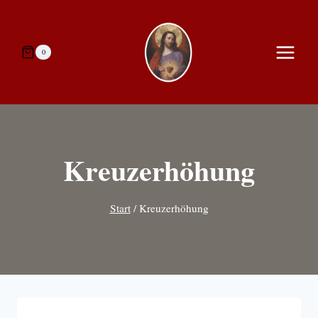
Zum
Inhalt
springen
0
Kreuzerhöhung
Start
/
Kreuzerhöhung