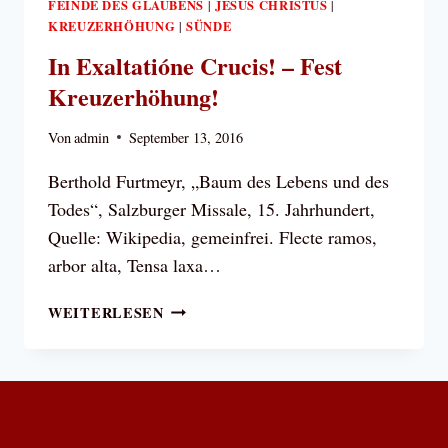
FEINDE DES GLAUBENS
JESUS CHRISTUS
|
|
KREUZERHÖHUNG
SÜNDE
|
In Exaltatióne Crucis! – Fest
Kreuzerhöhung!
Von
admin
September 13, 2016
Berthold Furtmeyr, „Baum des Lebens und des
Todes“, Salzburger Missale, 15. Jahrhundert,
Quelle: Wikipedia, gemeinfrei. Flecte ramos,
arbor alta, Tensa laxa…
IN
WEITERLESEN
EXALTATIÓNE
CRUCIS!
–
FEST
KREUZERHÖHUNG!