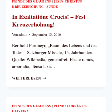
FEINDE DES GLAUBENS
JESUS CHRISTUS
|
|
KREUZERHÖHUNG
SÜNDE
|
In Exaltatióne Crucis! – Fest
Kreuzerhöhung!
Von
admin
September 13, 2016
Berthold Furtmeyr, „Baum des Lebens und des
Todes“, Salzburger Missale, 15. Jahrhundert,
Quelle: Wikipedia, gemeinfrei. Flecte ramos,
arbor alta, Tensa laxa…
IN
WEITERLESEN
EXALTATIÓNE
CRUCIS!
–
FEST
KREUZERHÖHUNG!
FEINDE DES GLAUBENS
PLINIO CORRÊA DE
|
OLIVEIRA