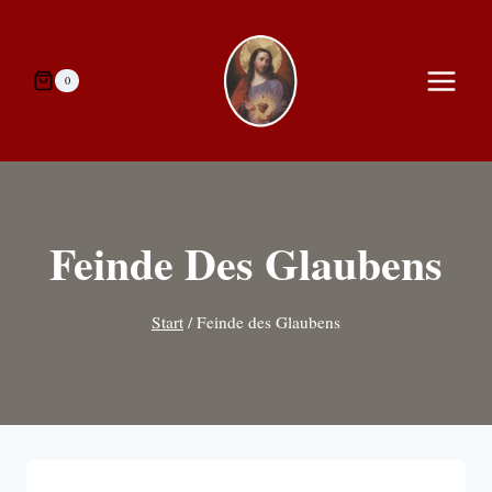
Zum
Inhalt
springen
0
Feinde Des Glaubens
Start
/
Feinde des Glaubens