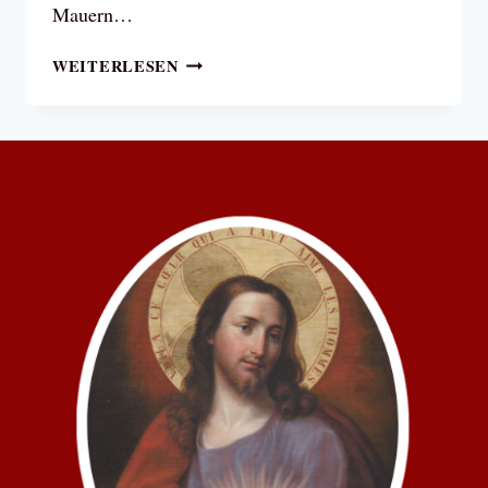
Mauern…
IN
WEITERLESEN
SPEYER
WURDE
DER
HASS
DER
FRANZÖSISCHEN
REVOLUTION
GEGEN
DIE
MUTTERGOTTES
EVIDENT