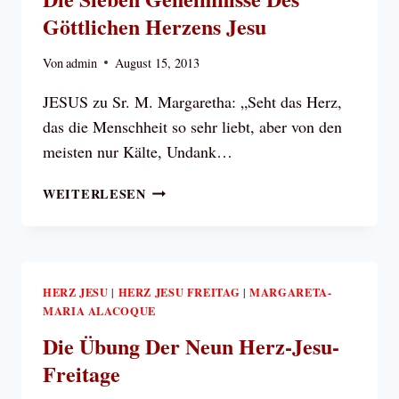
MARGARETA
Göttlichen Herzens Jesu
MARIA
ALACOQUE
Von
admin
August 15, 2013
JESUS zu Sr. M. Margaretha: „Seht das Herz,
das die Menschheit so sehr liebt, aber von den
meisten nur Kälte, Undank…
DIE
WEITERLESEN
SIEBEN
GEHEIMNISSE
DES
GÖTTLICHEN
HERZENS
HERZ JESU
HERZ JESU FREITAG
MARGARETA-
|
|
MARIA ALACOQUE
JESU
Die Übung Der Neun Herz-Jesu-
Freitage