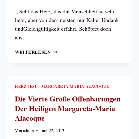
„Seht das Herz, das die Menschheit so sehr
liebt, aber von den meisten nur Kälte, Undank
undGleichgültigkeit erfährt. Schöpfet doch
aus…
JESUS
WEITERLESEN
ZU
SR.
MARGARETA
MARIA
ALACOQUE:
HERZ JESU
MARGARETA-MARIA ALACOQUE
|
SEHT
Die Vierte Große Offenbarungen
DAS
Der Heiligen Margareta-Maria
HERZ,
DAS
Alacoque
DIE
MENSCHHEIT…
Von
admin
Juni 22, 2013