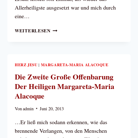
Allerheiligste ausgesetzt war und mich durch
eine…
DIE
WEITERLESEN
DRITTE
GROSSE O
FFENBARUNG D
ER H
EILIGEN M
HERZ JESU
MARGARETA-MARIA ALACOQUE
|
ARGARETA-M
Die Zweite Große Offenbarung
ARIA A
Der Heiligen Margareta-Maria
LACOQUE
Alacoque
Von
admin
Juni 20, 2013
…Er ließ mich sodann erkennen, wie das
brennende Verlangen, von den Menschen