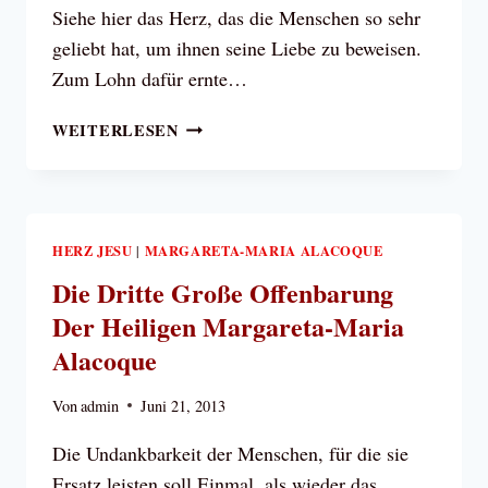
Siehe hier das Herz, das die Menschen so sehr
geliebt hat, um ihnen seine Liebe zu beweisen.
Zum Lohn dafür ernte…
DIE
WEITERLESEN
VIERTE
GROSSE O
FFENBARUNGEN D
ER H
EILIGEN M
HERZ JESU
MARGARETA-MARIA ALACOQUE
|
ARGARETA-M
Die Dritte Große Offenbarung
ARIA A
Der Heiligen Margareta-Maria
LACOQUE
Alacoque
Von
admin
Juni 21, 2013
Die Undankbarkeit der Menschen, für die sie
Ersatz leisten soll Einmal, als wieder das