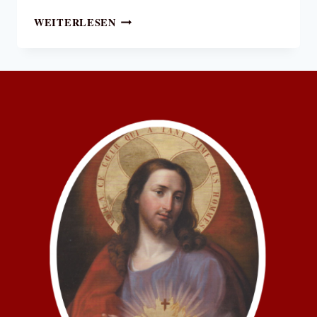
DIE
WEITERLESEN
ERSTE
GROSSE O
FFENBARUNG D
ER H
EILIGEN M
ARGARETA-M
ARIA A
LACOQUE