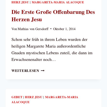
HL.
HERZ JESU
MARGARETA-MARIA ALACOQUE
|
MARGARETA-
Die Erste Große Offenbarung Des
MARIA
Herzen Jesu
ALACOQUE
ÜBER
Von
Mathias von Gersdorff
Oktober 1, 2014
DIE
ERSTEN
Schon sehr früh in ihrem Leben wurden der
FREITAGE
heiligen Margarete Maria außerordentliche
OFFENBART
HAT
Gnaden mystischen Lebens zuteil, die dann im
Erwachsenenalter noch…
DIE
WEITERLESEN
ERSTE
GROSSE O
FFENBARUNG D
ES H
ERZEN J
GEBET
HERZ JESU
MARGARETA-MARIA
|
|
ALACOQUE
ESU