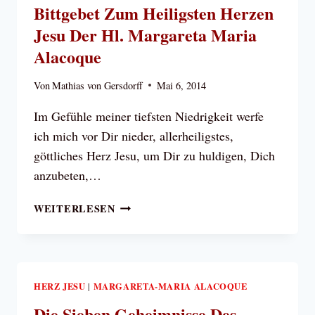
Bittgebet Zum Heiligsten Herzen
Jesu Der Hl. Margareta Maria
Alacoque
Von
Mathias von Gersdorff
Mai 6, 2014
Im Gefühle meiner tiefsten Niedrigkeit werfe
ich mich vor Dir nieder, allerheiligstes,
göttliches Herz Jesu, um Dir zu huldigen, Dich
anzubeten,…
BITTGEBET
WEITERLESEN
ZUM
HEILIGSTEN
HERZEN
JESU
DER
HERZ JESU
MARGARETA-MARIA ALACOQUE
|
HL.
Die Sieben Geheimnisse Des