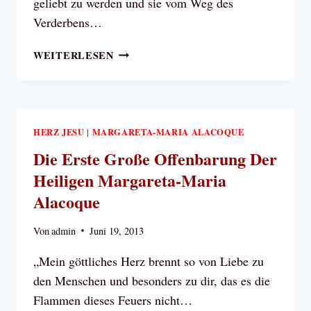
geliebt zu werden und sie vom Weg des
Verderbens…
DIE
WEITERLESEN
ZWEITE
GROSSE O
FFENBARUNG D
ER H
EILIGEN M
HERZ JESU
MARGARETA-MARIA ALACOQUE
|
ARGARETA-M
Die Erste Große Offenbarung Der
ARIA A
Heiligen Margareta-Maria
LACOQUE
Alacoque
Von
admin
Juni 19, 2013
„Mein göttliches Herz brennt so von Liebe zu
den Menschen und besonders zu dir, das es die
Flammen dieses Feuers nicht…