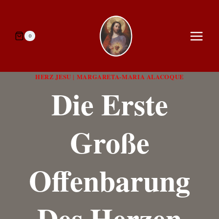
Zum
Inhalt
springen
0
HERZ JESU
MARGARETA-MARIA ALACOQUE
|
Die Erste
Große
Offenbarung
Des Herzen