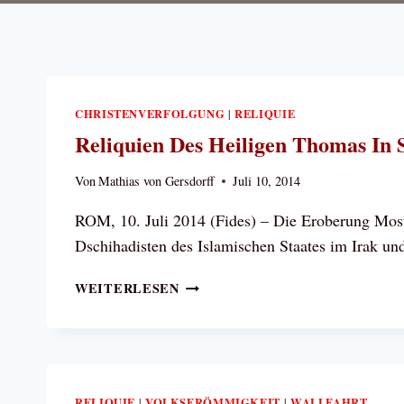
CHRISTENVERFOLGUNG
RELIQUIE
|
Reliquien Des Heiligen Thomas In 
Von
Mathias von Gersdorff
Juli 10, 2014
ROM, 10. Juli 2014 (Fides) – Die Eroberung Mosu
Dschihadisten des Islamischen Staates im Irak u
RELIQUIEN
WEITERLESEN
DES
HEILIGEN
THOMAS
IN
SICHERHEIT
RELIQUIE
VOLKSFRÖMMIGKEIT
WALLFAHRT
|
|