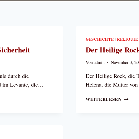
GESCHICHTE
RELIQUIE
|
Sicherheit
Der Heilige Rock
Von
admin
November 3, 2
ls durch die
Der Heilige Rock, die T
nd im Levante, die…
Helena, die Mutter von
DER
WEITERLESEN
HEILI
ROCK,
DIE
HEILI
HELEN