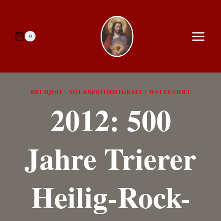
Zum
Inhalt
springen
0
RELIQUIE
VOLKSFRÖMMIGKEIT
WALLFAHRT
|
|
2012: 500
Jahre Trierer
Heilig-Rock-