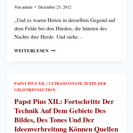
Von
admin
Dezember 23, 2012
„Und es waren Hirten in derselben Gegend auf
dem Felde bei den Hürden, die hüteten des
Nachts ihre Herde. Und siehe…
PLINIO
WEITERLESEN
CORREA
DE
OLIVEIRA:
LICHT,
DAS
PAPST PIUS XII.
ULTRAMONTANE TEXTE DER
|
GEGENREVOLUTION
GROSSE G
ESCHENK
Papst Pius XII.: Fortschritte Der
Technik Auf Dem Gebiete Des
Bildes, Des Tones Und Der
Ideenverbreitung Können Quellen