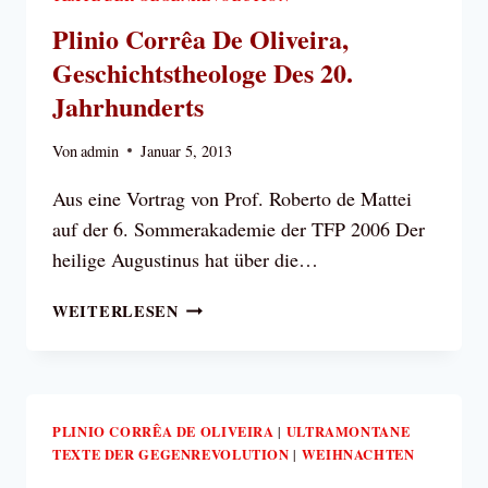
KÖNIGE/
Plinio Corrêa De Oliveira,
ÜBERNATÜRLICHE
Geschichtstheologe Des 20.
RUHE
UND
Jahrhunderts
GEBET
VOR
Von
admin
Januar 5, 2013
DEM
Aus eine Vortrag von Prof. Roberto de Mattei
GOTTESKIND
auf der 6. Sommerakademie der TFP 2006 Der
heilige Augustinus hat über die…
PLINIO
WEITERLESEN
CORRÊA
DE
OLIVEIRA,
GESCHICHTSTHEOLOGE
DES
PLINIO CORRÊA DE OLIVEIRA
ULTRAMONTANE
|
TEXTE DER GEGENREVOLUTION
20.
WEIHNACHTEN
|
JAHRHUNDERTS