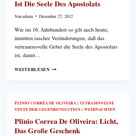
Ist Die Seele Des Apostolats
FÜR
DIE
Von
admin
Dezember 27, 2012
GROSSEN U
ND D
Wie im 16. Jahrhundert so gilt auch heute,
IE K
inmitten rascher Veränderungen, daß das
LEINEN
vertrauensvolle Gebet die Seele des Apostolats
ist, damit…
PAPST
WEITERLESEN
BENEDIKT
XVI.:
DAS
GEBET
IST
PLINIO CORRÊA DE OLIVEIRA
ULTRAMONTANE
|
TEXTE DER GEGENREVOLUTION
DIE
WEIHNACHTEN
|
SEELE
Plinio Correa De Oliveira: Licht,
DES
Das Große Geschenk
APOSTOLATS