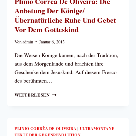
Plinio Correa De Oliveira: Die
DIE
Anbetung Der Könige/
UNENDLICHE
BARMHERZIGKEIT
Übernatürliche Ruhe Und Gebet
Vor Dem Gotteskind
Von
admin
Januar 6, 2013
Die Weisen Könige kamen, nach der Tradition,
aus dem Morgenlande und brachten ihre
Geschenke dem Jesuskind. Auf diesem Fresco
des berühmten…
PLINIO
WEITERLESEN
CORREA
DE
OLIVEIRA:
DIE
ANBETUNG
PLINIO CORRÊA DE OLIVEIRA
ULTRAMONTANE
|
TEXTE DER GEGENREVOLUTION
DER