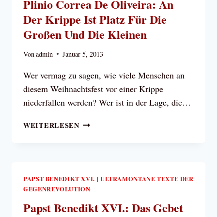
Plinio Correa De Oliveira: An
Der Krippe Ist Platz Für Die
Großen Und Die Kleinen
Von
admin
Januar 5, 2013
Wer vermag zu sagen, wie viele Menschen an
diesem Weihnachtsfest vor einer Krippe
niederfallen werden? Wer ist in der Lage, die…
PLINIO
WEITERLESEN
CORREA
DE
OLIVEIRA:
AN
DER
PAPST BENEDIKT XVI.
ULTRAMONTANE TEXTE DER
|
GEGENREVOLUTION
KRIPPE
IST
Papst Benedikt XVI.: Das Gebet
PLATZ