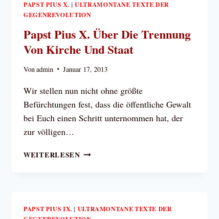
APOSTOLISCHE
PAPST PIUS X.
ULTRAMONTANE TEXTE DER
|
GEGENREVOLUTION
SCHREIBEN
DUM
Papst Pius X. Über Die Trennung
MAERENTI
Von Kirche Und Staat
ANIMO:
DIE
Von
admin
Januar 17, 2013
KIRCHE
IN
Wir stellen nun nicht ohne größte
DER
Befürchtungen fest, dass die öffentliche Gewalt
VERFOLGUNG
bei Euch einen Schritt unternommen hat, der
zur völligen…
PAPST
WEITERLESEN
PIUS
X.
ÜBER
DIE
TRENNUNG
PAPST PIUS IX.
ULTRAMONTANE TEXTE DER
|
GEGENREVOLUTION