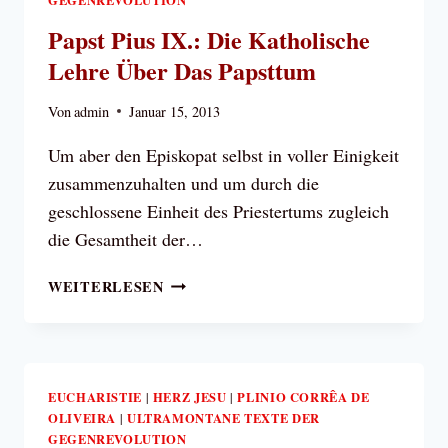
VON
KIRCHE
Papst Pius IX.: Die Katholische
UND
Lehre Über Das Papsttum
STAAT
Von
admin
Januar 15, 2013
Um aber den Episkopat selbst in voller Einigkeit
zusammenzuhalten und um durch die
geschlossene Einheit des Priestertums zugleich
die Gesamtheit der…
PAPST
WEITERLESEN
PIUS
IX.:
DIE
KATHOLISCHE
LEHRE
EUCHARISTIE
HERZ JESU
PLINIO CORRÊA DE
|
|
OLIVEIRA
ULTRAMONTANE TEXTE DER
ÜBER
|
GEGENREVOLUTION
DAS