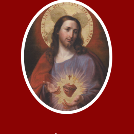
DES
TONES
UND
DER
IDEENVERBREITUNG
KÖNNEN
QUELLEN
UNZÄHLIGER
ÜBEL
WERDEN