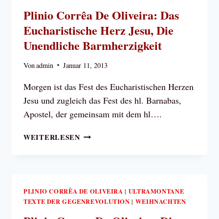
PAPSTTUM
Plinio Corrêa De Oliveira: Das
Eucharistische Herz Jesu, Die
Unendliche Barmherzigkeit
Von
admin
Januar 11, 2013
Morgen ist das Fest des Eucharistischen Herzen
Jesu und zugleich das Fest des hl. Barnabas,
Apostel, der gemeinsam mit dem hl….
PLINIO
WEITERLESEN
CORRÊA
DE
OLIVEIRA:
DAS
EUCHARISTISCHE
PLINIO CORRÊA DE OLIVEIRA
ULTRAMONTANE
|
TEXTE DER GEGENREVOLUTION
HERZ
WEIHNACHTEN
|
JESU,