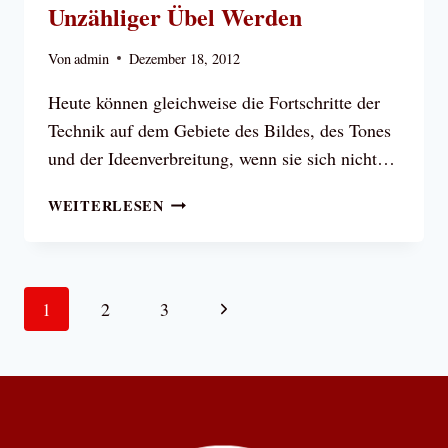
Unzähliger Übel Werden
Von
admin
Dezember 18, 2012
Heute können gleichweise die Fortschritte der
Technik auf dem Gebiete des Bildes, des Tones
und der Ideenverbreitung, wenn sie sich nicht…
PAPST
WEITERLESEN
PIUS
XII.:
FORTSCHRITTE
DER
Seitennavigation
Nächste
1
2
3
TECHNIK
AUF
Seite
DEM
GEBIETE
DES
BILDES,