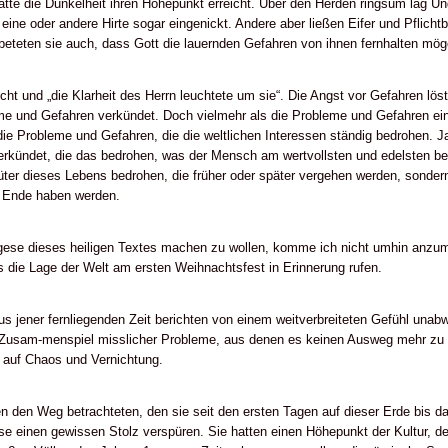
atte die Dunkelheit ihren Höhepunkt erreicht. Über den Herden ringsum lag Un
eine oder andere Hirte sogar eingenickt. Andere aber ließen Eifer und Pflicht
beteten sie auch, dass Gott die lauernden Gefahren von ihnen fernhalten mög
icht und „die Klarheit des Herrn leuchtete um sie“. Die Angst vor Gefahren lö
eme und Gefahren verkündet. Doch vielmehr als die Probleme und Gefahren ei
 die Probleme und Gefahren, die die weltlichen Interessen ständig bedrohen. 
rkündet, die das bedrohen, was der Mensch am wertvollsten und edelsten be
üter dieses Lebens bedrohen, die früher oder später vergehen werden, sonder
in Ende haben werden.
se dieses heiligen Textes machen zu wollen, komme ich nicht umhin anzume
s die Lage der Welt am ersten Weihnachtsfest in Erinnerung rufen.
us jener fernliegenden Zeit berichten von einem weitverbreiteten Gefühl una
e Zusam-menspiel misslicher Probleme, aus denen es keinen Ausweg mehr zu 
n auf Chaos und Vernichtung.
den Weg betrachteten, den sie seit den ersten Tagen auf dieser Erde bis da
ise einen gewissen Stolz verspüren. Sie hatten einen Höhepunkt der Kultur, 