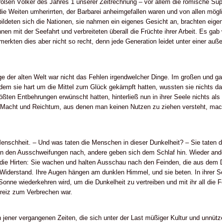
großen Völker des Jahres 1 unserer Zeitrechnung – vor allem die römische Su
 die Weiten umherirrten, der Barbarei anheimgefallen waren und von allen mögl
bildeten sich die Nationen, sie nahmen ein eigenes Gesicht an, brachten eigen
nen mit der Seefahrt und verbreiteten überall die Früchte ihrer Arbeit. Es g
kten dies aber nicht so recht, denn jede Generation leidet unter einer außer
e der alten Welt war nicht das Fehlen irgendwelcher Dinge. Im großen und g
dem sie hart um die Mittel zum Glück gekämpft hatten, wussten sie nichts da
ößten Entbehrungen erwünscht hatten, hinterließ nun in ihrer Seele nichts als
 Macht und Reichtum, aus denen man keinen Nutzen zu ziehen versteht, mach
Menschheit. – Und was taten die Menschen in dieser Dunkelheit? – Sie taten 
fen den Ausschweifungen nach, andere geben sich dem Schlaf hin. Wieder ande
die Hirten: Sie wachen und halten Ausschau nach den Feinden, die aus dem D
 Widerstand. Ihre Augen hängen am dunklen Himmel, und sie beten. In ihrer Se
Sonne wiederkehren wird, um die Dunkelheit zu vertreiben und mit ihr all die 
reiz zum Verbrechen war.
 jener vergangenen Zeiten, die sich unter der Last müßiger Kultur und unnütz