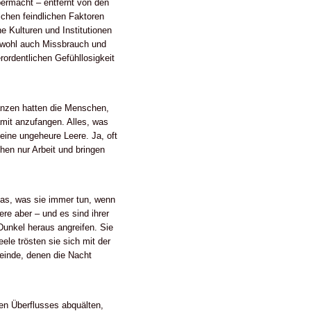
permacht – entfernt von den
ichen feindlichen Faktoren
e Kulturen und Institutionen
ab wohl auch Missbrauch und
ordentlichen Gefühllosigkeit
anzen hatten die Menschen,
mit anzufangen. Alles, was
 eine ungeheure Leere. Ja, oft
en nur Arbeit und bringen
das, was sie immer tun, wenn
re aber – und es sind ihrer
unkel heraus angreifen. Sie
ele trösten sie sich mit der
Feinde, denen die Nacht
en Überflusses abquälten,