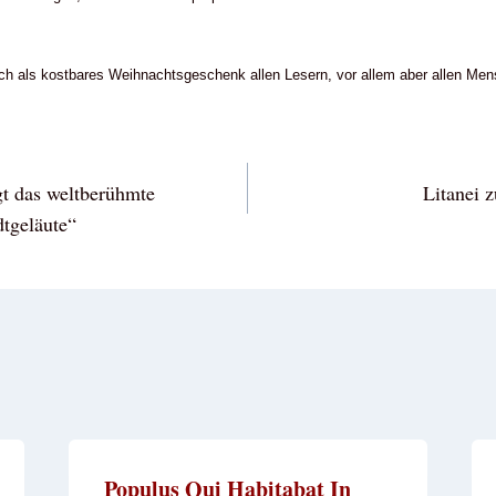
ch als kostbares Weihnachtsgeschenk allen Lesern, vor allem aber allen Men
vigation
t das weltberühmte
Litanei 
dtgeläute“
Populus Qui Habitabat In