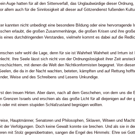
ein Auge hatten für all den Sittenverfall, das Unglaubwürdige dieser Ordnun
 allem auch für die Sinnlosigkeit all dieser auf Götzendienst fußenden Kultu
er kannten nicht unbedingt eine besondere Bildung oder eine hervorragende Int
schen erlaubt, die großen Zusammenhänge, die großen Krisen und ihre große
is eines durchdringenden Verstandes, vielmehr kommt es dabei auf die Redlic
schen sehr wohl die Lage, denn für sie ist Wahrheit Wahrheit und Irrtum ist I
lecht. Ihre Seele lässt sich nicht von der Ordnungslosigkeit ihrer Zeit anste
nschüchtern, mit denen die Welt den Nichtkonformisten begegnet. Von dieser
 Seelen, die da in der Nacht wachten, beteten, kämpften und auf Rettung hoff
Kinder, Weise und des Schreibens und Lesens Unkundige.
rst den treuen Hirten. Aber dann, nach all dem Geschehen, von dem uns die E
 Grenzen Israels und erschien als das große Licht für all diejenigen auf der 
n oder mit einem stupiden Schlafzustand begnügen wollten.
reise, Hauptmänner, Senatoren und Philosophen, Sklaven, Witwen und Macht
Zeit der Verfolgungen. Doch keine Gewalt konnte sie brechen. Und als sie in d
ren mit Stolz gegenübertraten, sangen die Engel des Himmels: Ehre sei Gott