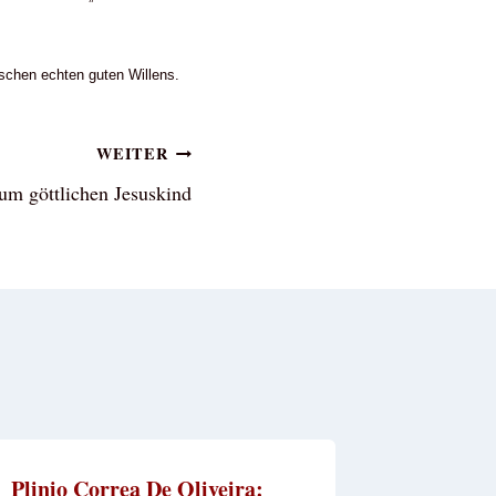
schen echten guten Willens.
WEITER
zum göttlichen Jesuskind
Plinio Correa De Oliveira:
„Er Wir