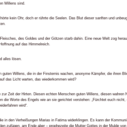
n Willens sind.
rte kein Ohr, doch er rührte die Seelen. Das Blut dieser sanften und unbe
ten.
 Fleisches, des Goldes und der Götzen starb dahin. Eine neue Welt zog herau
 Hoffnung auf das Himmelreich.
d alles lösen.
 guten Willens, die in der Finsternis wachen, anonyme Kämpfer, die ihren B
t auf das Licht warten, das wiederkommen wird?
e zur Zeit der Hirten. Diesen echten Menschen guten Willens, diesen wahren 
 die Worte des Engels wie an sie gerichtet verstehen: „Fürchtet euch nicht,
iderfahren wird“.
die in den Verheißungen Marias in Fatima widerklingen. Es kann der Kommuni
den zufügen, am Ende aber – prophezeite die Mutter Gottes in der Mulde von Ir