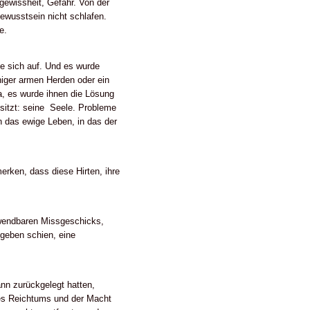
gewissheit, Gefahr. Von der
bewusstsein nicht schlafen.
e.
ste sich auf. Und es wurde
niger armen Herden oder ein
Ja, es wurde ihnen die Lösung
sitzt: seine Seele. Probleme
n das ewige Leben, in das der
rken, dass diese Hirten, ihre
bwendbaren Missgeschicks,
geben schien, eine
nn zurückgelegt hatten,
des Reichtums und der Macht