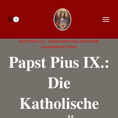
Zum
Inhalt
springen
0
PAPST PIUS IX.
ULTRAMONTANE TEXTE DER
|
GEGENREVOLUTION
Papst Pius IX.:
Die
Katholische