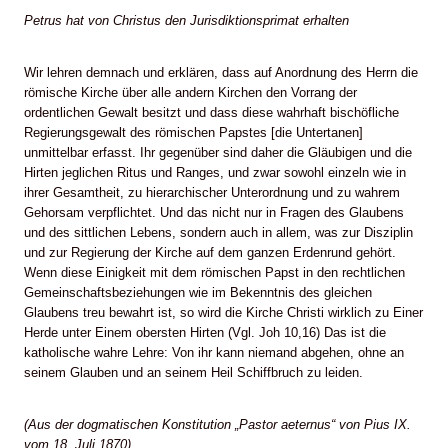
Petrus hat von Christus den Jurisdiktionsprimat erhalten
Wir lehren demnach und erklären, dass auf Anordnung des Herrn die
römische Kirche über alle andern Kirchen den Vorrang der
ordentlichen Gewalt besitzt und dass diese wahrhaft bischöfliche
Regierungsgewalt des römischen Papstes [die Untertanen]
unmittelbar erfasst. Ihr gegenüber sind daher die Gläubigen und die
Hirten jeglichen Ritus und Ranges, und zwar sowohl einzeln wie in
ihrer Gesamtheit, zu hierarchischer Unterordnung und zu wahrem
Gehorsam verpflichtet. Und das nicht nur in Fragen des Glaubens
und des sittlichen Lebens, sondern auch in allem, was zur Disziplin
und zur Regierung der Kirche auf dem ganzen Erdenrund gehört.
Wenn diese Einigkeit mit dem römischen Papst in den rechtlichen
Gemeinschaftsbeziehungen wie im Bekenntnis des gleichen
Glaubens treu bewahrt ist, so wird die Kirche Christi wirklich zu Einer
Herde unter Einem obersten Hirten (Vgl. Joh 10,16) Das ist die
katholische wahre Lehre: Von ihr kann niemand abgehen, ohne an
seinem Glauben und an seinem Heil Schiffbruch zu leiden.
(Aus der dogmatischen Konstitution „Pastor aeternus“ von Pius IX.
vom 18. Juli 1870)