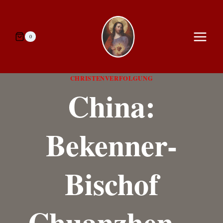
Zum
Inhalt
springen
0
CHRISTENVERFOLGUNG
China:
Bekenner-
Bischof
Chuanzhen –