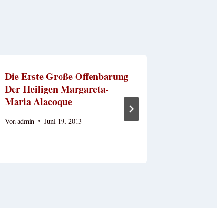
Die Erste Große Offenbarung
Warum W
Der Heiligen Margareta-
Völker, 
Maria Alacoque
Und Ein
Heiligst
Von
admin
Juni 19, 2013
Von
admin