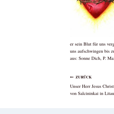
er sein Blut für uns ver
uns aufschwingen bis z
aus: Sonne Dich, P. Ma
Beitragsna
ZURÜCK
Unser Herr Jesus Chris
von Salcininkai in Lita