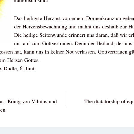
katholisch sind!
Das heiligste Herz ist von einem Dornenkranz umgeben.
der Herzensbewachnung und mahnt uns deshalb zur Ha
Die heilige Seitenwunde erinnert uns daran, daß wir erl
uns auf zum Gottvertrauen. Denn der Heiland, der uns s
gossen hat, kann uns in keiner Not verlassen. Gottvertrauen gi
um Herzen Gottes.
x Dudle, 6. Juni
vigation
tus: König von Vilnius und
The dictatorship of equ
uen