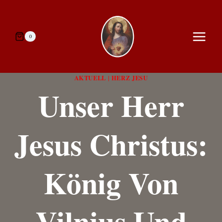
Zum
Inhalt
springen
0
AKTUELL
HERZ JESU
|
Unser Herr
Jesus Christus:
König Von
Vilnius Und