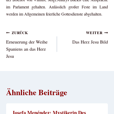
im Parlament gehalten. Anlässlich großer Feste im Land
werden im Allgemeinen feierliche Gottesdienste abgehalten.
Beitragsnavigation
ZURÜCK
WEITER
Erneuerung der Weihe
Das Herz Jesu Bild
Spaniens an das Herz
Jesu
Ähnliche Beiträge
Josefa Menéndez: Mystikerin Des