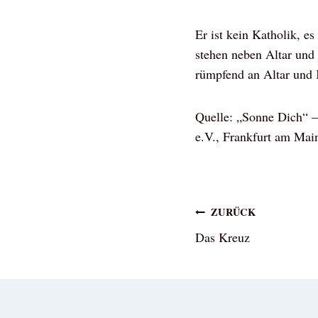
Er ist kein Katholik, e
stehen neben Altar und
rümpfend an Altar und K
Quelle: „Sonne Dich“ –
e.V., Frankfurt am Mai
Beitragsna
ZURÜCK
Das Kreuz