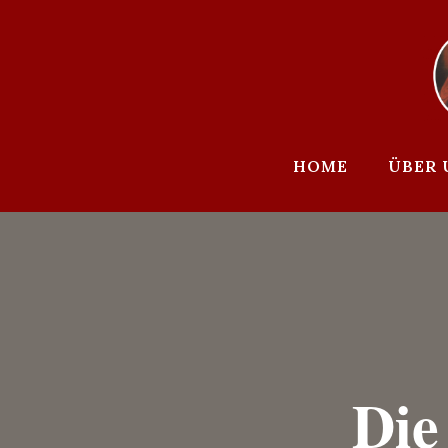
Zum
Inhalt
springen
HOME
ÜBER 
Die