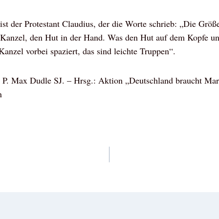
s ist der Protestant Claudius, der die Worte schrieb: „Die Grö
 Kanzel, den Hut in der Hand. Was den Hut auf dem Kopfe u
anzel vorbei spaziert, das sind leichte Truppen“.
 P. Max Dudle SJ. – Hrsg.: Aktion „Deutschland braucht Ma
n
vigation