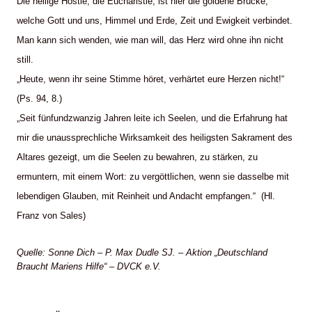
Die heilige Hostie, die Eucharistie, ist hier die goldene Brücke,
welche Gott und uns, Himmel und Erde, Zeit und Ewigkeit verbindet.
Man kann sich wenden, wie man will, das Herz wird ohne ihn nicht
still.
„Heute, wenn ihr seine Stimme höret, verhärtet eure Herzen nicht!“
(Ps. 94, 8.)
„Seit fünfundzwanzig Jahren leite ich Seelen, und die Erfahrung hat
mir die unaussprechliche Wirksamkeit des heiligsten Sakrament des
Altares gezeigt, um die Seelen zu bewahren, zu stärken, zu
ermuntern, mit einem Wort: zu vergöttlichen, wenn sie dasselbe mit
lebendigen Glauben, mit Reinheit und Andacht empfangen.“ (Hl.
Franz von Sales)
Quelle: Sonne Dich – P. Max Dudle SJ. – Aktion „Deutschland
Braucht Mariens Hilfe“ – DVCK e.V.