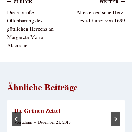
Beitragsnavigation
ZURÜCK
WEITER
Die 3. große
Älteste deutsche Herz-
Offenbarung des
Jesu-Litanei von 1699
göttlichen Herzens an
Margareta Maria
Alacoque
Ähnliche Beiträge
Die Grünen Zettel
Von
admin
Dezember 21, 2013