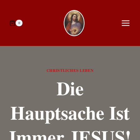
Zum
Inhalt
springen
0
CHRISTLICHES LEBEN
Die
Hauptsache Ist
Immer JESUS!