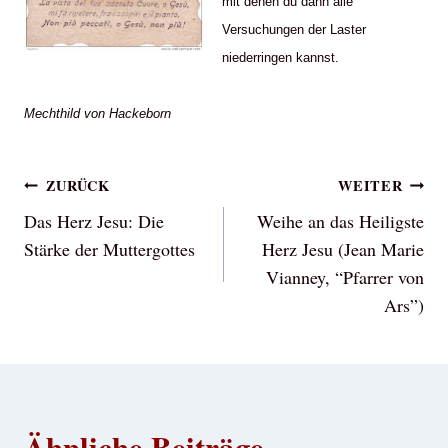
mit denen du dann alle
Versuchungen der Laster
niederringen kannst.
Mechthild von Hackeborn
Beitragsnavigation
ZURÜCK
WEITER
Das Herz Jesu: Die
Weihe an das Heiligste
Stärke der Muttergottes
Herz Jesu (Jean Marie
Vianney, “Pfarrer von
Ars”)
Ähnliche Beiträge