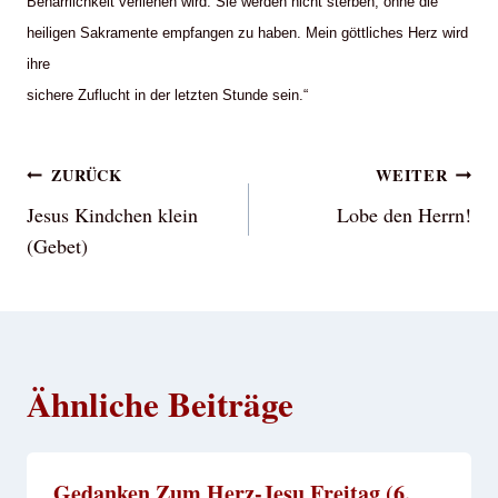
Beharrlichkeit verliehen wird. Sie werden nicht sterben, ohne die
heiligen Sakramente empfangen zu haben. Mein göttliches Herz wird
ihre
sichere Zuflucht in der letzten Stunde sein.“
Beitragsnavigation
ZURÜCK
WEITER
Jesus Kindchen klein
Lobe den Herrn!
(Gebet)
Ähnliche Beiträge
Gedanken Zum Herz-Jesu Freitag (6.