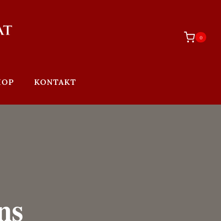
0
HOP
KONTAKT
ns