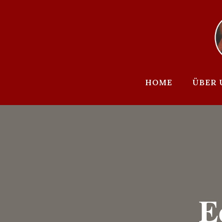
Zum
Inhalt
springen
HOME
ÜBER 
E