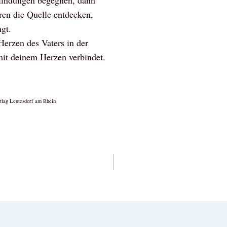
findungen begegnen, dann
ren die Quelle entdecken,
ngt.
Herzen des Vaters in der
mit deinem Herzen verbindet.
rlag Leutesdorf am Rhein
vigation