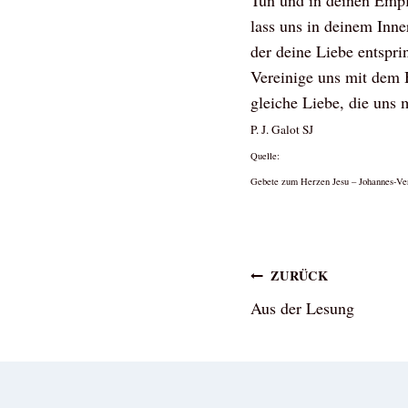
Tun und in deinen Emp
lass uns in deinem Inne
der deine Liebe entspri
Vereinige uns mit dem 
gleiche Liebe, die uns 
P. J. Galot SJ
Quelle:
Gebete zum Herzen Jesu – Johannes-Ve
Beitragsna
ZURÜCK
Aus der Lesung