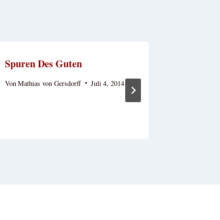
Spuren Des Guten
Im Inne
Von
Mathias von Gersdorff
Juli 4, 2014
Von
Mathias
Februar 14,