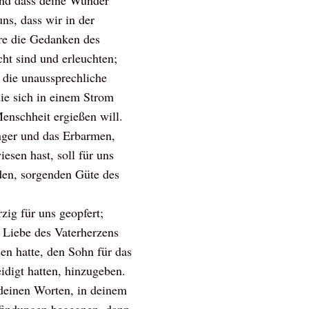
und dass deine Wunder
uns, dass wir in der
re die Gedanken des
cht sind und erleuchten;
 die unaussprechliche
die sich in einem Strom
enschheit ergießen will.
nger und das Erbarmen,
esen hast, soll für uns
en, sorgenden Güte des
zig für uns geopfert;
e Liebe des Vaterherzens
en hatte, den Sohn für das
eidigt hatten, hinzugeben.
deinen Worten, in deinem