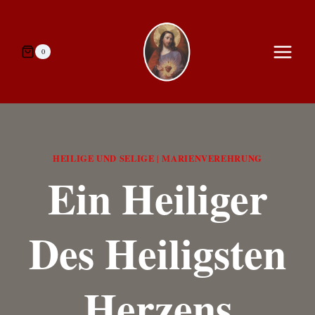
Zum
Inhalt
springen
0
HEILIGE UND SELIGE
MARIENVEREHRUNG
|
Ein Heiliger
Des Heiligsten
Herzens