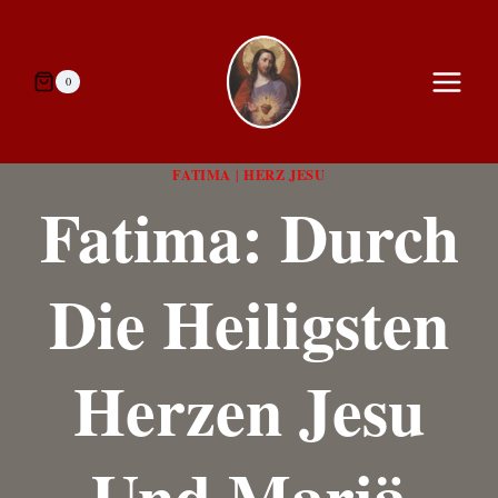
Zum
Inhalt
springen
0
FATIMA
HERZ JESU
|
Fatima: Durch
Die Heiligsten
Herzen Jesu
Und Mariä