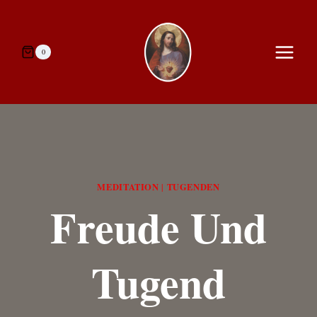
Zum
Inhalt
springen
0
MEDITATION
TUGENDEN
|
Freude Und
Tugend