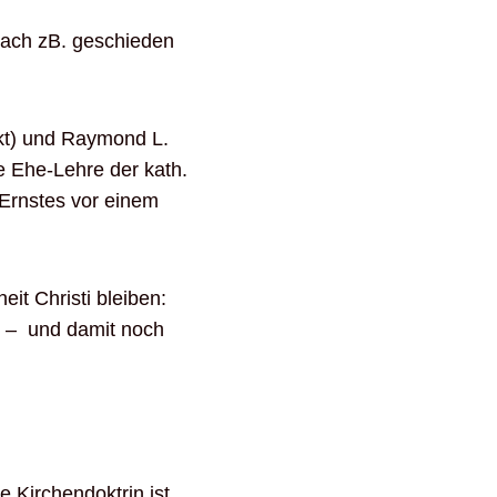
nach zB. geschieden
kt) und Raymond L.
he Ehe-Lehre der kath.
n Ernstes vor einem
it Christi bleiben:
r – und damit noch
 Kirchendoktrin ist