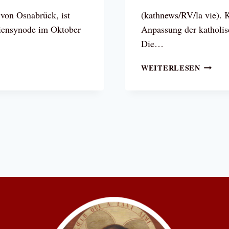
 von Osnabrück, ist
(kathnews/RV/la vie). 
iliensynode im Oktober
Anpassung der katholis
Die…
KARDI
WEITERLESEN
MÜLLE
KIRCH
KANN
LEHRE
ÜBER
EHESA
NICHT
ÄNDER