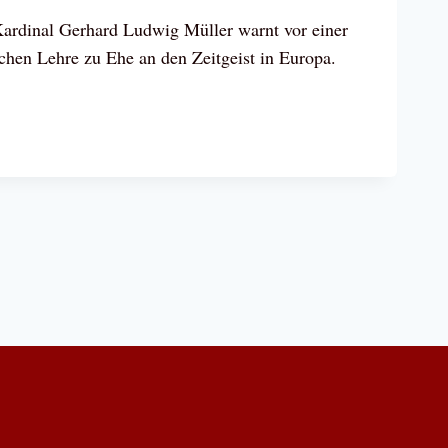
Kardinal Gerhard Ludwig Müller warnt vor einer
chen Lehre zu Ehe an den Zeitgeist in Europa.
NAL
R:
E
KRAMENT
N