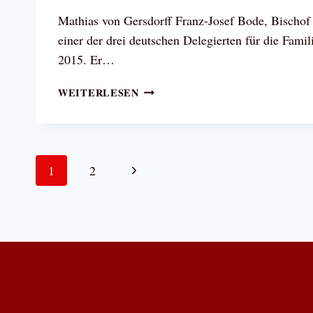
Mathias von Gersdorff Franz-Josef Bode, Bischof
einer der drei deutschen Delegierten für die Fam
2015. Er…
FAMILIENSYNODE
WEITERLESEN
–
BISCHOF
BODE
VERSPRICHT
Seitennavigation
Nächste
1
2
SACHEN,
DIE
Seite
ER
GAR
NICHT
HALTEN
KANN