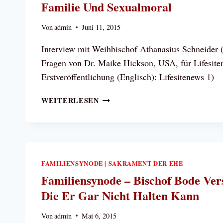
EHE
Familie Und Sexualmoral
UND
ZU
Von
admin
Juni 11, 2015
IHRER
UNUNTERBROCHENEN
Interview mit Weihbischof Athanasius Schneider 
DISZIPLIN
Fragen von Dr. Maike Hickson, USA, für Lifesite
Erstveröffentlichung (Englisch): Lifesitenews
BISCHOF
WEITERLESEN
SCHNEIDER:
WICHTIGE
ERLÄUTERUNGEN
ZU
EHE,
FAMILIENSYNODE
SAKRAMENT DER EHE
|
FAMILIE
Familiensynode – Bischof Bode Ver
UND
SEXUALMORAL
Die Er Gar Nicht Halten Kann
Von
admin
Mai 6, 2015