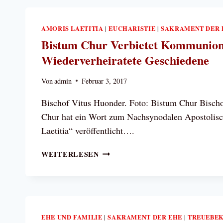
ERKLÄRUNG
DER
AMORIS LAETITIA
EUCHARISTIE
SAKRAMENT DER 
|
|
BISCHÖFE
Bistum Chur Verbietet Kommunio
KASACHSTANS
ZU
Wiederverheiratete Geschiedene
EHE
UND
Von
admin
Februar 3, 2017
FAMILIE
Bischof Vitus Huonder. Foto: Bistum Chur Bisch
Chur hat ein Wort zum Nachsynodalen Apostolis
Laetitia“ veröffentlicht….
BISTUM
WEITERLESEN
CHUR
VERBIETET
KOMMUNION
FÜR
WIEDERVERHEIRATETE
EHE UND FAMILIE
SAKRAMENT DER EHE
TREUEBEK
|
|
GESCHIEDENE