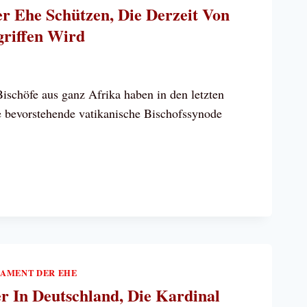
er Ehe Schützen, Die Derzeit Von
SAUFRUF
griffen Wird
ÖFE
HSTANS
ischöfe aus ganz Afrika haben in den letzten
e bevorstehende vatikanische Bischofssynode
GKEIT
ZEN,
IT
AMENT DER EHE
OGIEN
r In Deutschland, Die Kardinal
RIFFEN