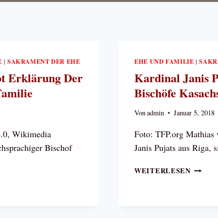
E
SAKRAMENT DER EHE
EHE UND FAMILIE
SAKR
|
|
bt Erklärung Der
Kardinal Janis 
Familie
Bischöfe Kasach
Von
admin
Januar 5, 2018
.0, Wikimedia
Foto: TFP.org Mathias 
chsprachiger Bischof
Janis Pujats aus Riga, 
KARDI
WEITERLESEN
JANIS
PUJAT
UNTER
ERKLÄ