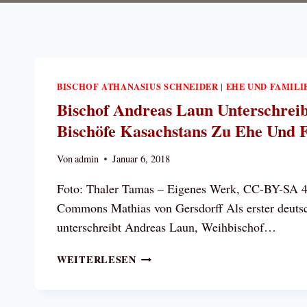
BISCHOF ATHANASIUS SCHNEIDER
EHE UND FAMILI
|
Bischof Andreas Laun Unterschrei
Bischöfe Kasachstans Zu Ehe Und 
Von
admin
Januar 6, 2018
Foto: Thaler Tamas – Eigenes Werk, CC-BY-SA 4
Commons Mathias von Gersdorff Als erster deuts
unterschreibt Andreas Laun, Weihbischof…
BISCHOF
WEITERLESEN
ANDREAS
LAUN
UNTERSCHREIBT