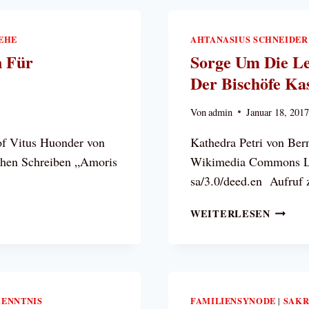
DER
BISCH
EHE
AHTANASIUS SCHNEIDER
KASAC
ZU
n Für
Sorge Um Die Le
EHE
Der Bischöfe Ka
UND
FAMIL
Von
admin
Januar 18, 201
of Vitus Huonder von
Kathedra Petri von Bern
chen Schreiben „Amoris
Wikimedia Commons Liz
sa/3.0/deed.en Aufruf
SORGE
WEITERLESEN
UM
DIE
LEHRE
ÜBER
DIE
ENNTNIS
FAMILIENSYNODE
SAKR
|
EHE: