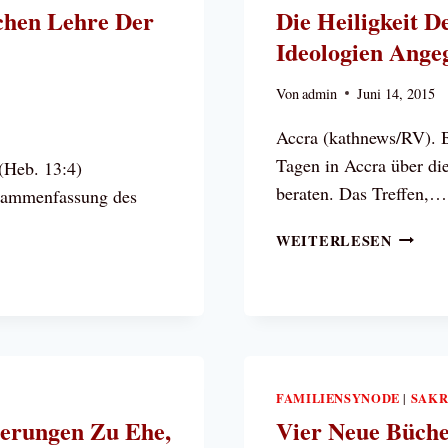
chen Lehre Der
Die Heiligkeit D
GEBET
DER
Ideologien Ange
BISCH
KASAC
Von
admin
Juni 14, 2015
Accra (kathnews/RV). B
Tagen in Accra über di
 (Heb. 13:4)
beraten. Das Treffen,…
ammenfassung des
DIE
WEITERLESEN
HEILI
DER
EHE
SCHÜT
DIE
DERZE
VON
FAMILIENSYNODE
SAKR
|
IDEOL
terungen Zu Ehe,
Vier Neue Büche
ANGEG