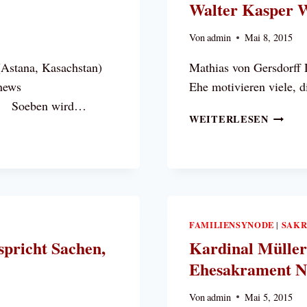
Walter Kasper 
WIRD
Von
admin
Mai 8, 2015
(Astana, Kasachstan)
Mathias von Gersdorff 
news
Ehe motivieren viele, d
 1) Soeben wird…
VIER
WEITERLESEN
NEUE
BÜCHE
IN
DEUTS
DIE
KARDI
FAMILIENSYNODE
WALTE
SAKR
|
KASPE
spricht Sachen,
Kardinal Müller
WIDER
Ehesakrament N
Von
admin
Mai 5, 2015