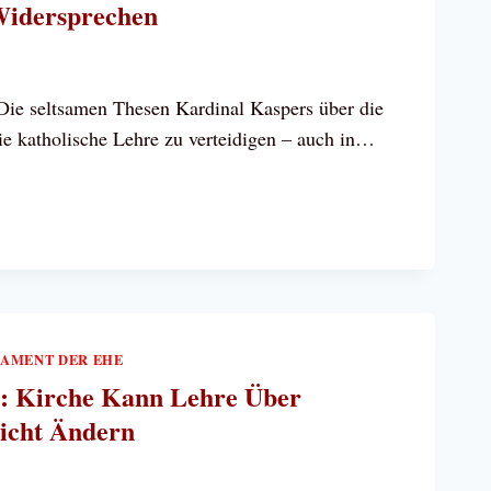
Widersprechen
Die seltsamen Thesen Kardinal Kaspers über die
ie katholische Lehre zu verteidigen – auch in…
R
CHLAND,
NAL
R
AMENT DER EHE
R
: Kirche Kann Lehre Über
SPRECHEN
icht Ändern