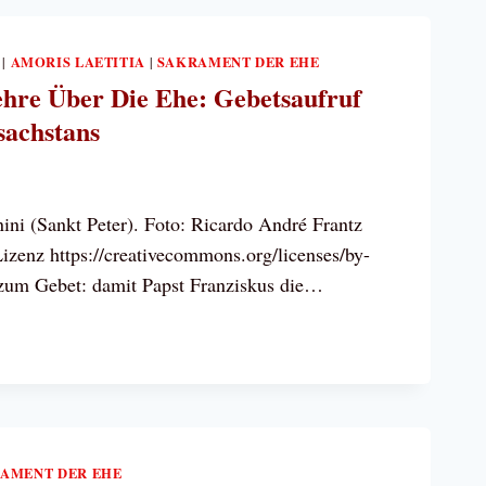
ÖFE
HSTANS
AMORIS LAETITIA
SAKRAMENT DER EHE
|
|
hre Über Die Ehe: Gebetsaufruf
sachstans
IE
7
ini (Sankt Peter). Foto: Ricardo André Frantz
enz https://creativecommons.org/licenses/by-
 zum Gebet: damit Papst Franziskus die…
AMENT DER EHE