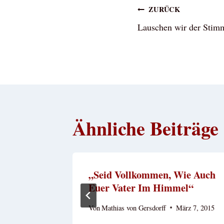
Beitragsna
ZURÜCK
Lauschen wir der Stim
Ähnliche Beiträge
„Seid Vollkommen, Wie Auch
Euer Vater Im Himmel“
2
Von
Mathias von Gersdorff
März 7, 2015