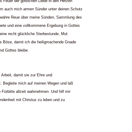
s Feuer der göttlichen Liebe in den Herzen
m auch mich armen Sünder unter deinen Schutz
e wahre Reue über meine Sünden, Sammlung des
bete und eine vollkommene Ergebung in Gottes
 eine recht glückliche Sterbestunde, Mut
s Böse, damit ich die heiligmachende Gnade
ind Gottes bleibe.
 Arbeit, damit sie zur Ehre und
ht. Begleite mich auf meinen Wegen und laß
Fürbitte allzeit wahrnehmen. Und hilf mir
bundenheit mit Christus zu leben und zu