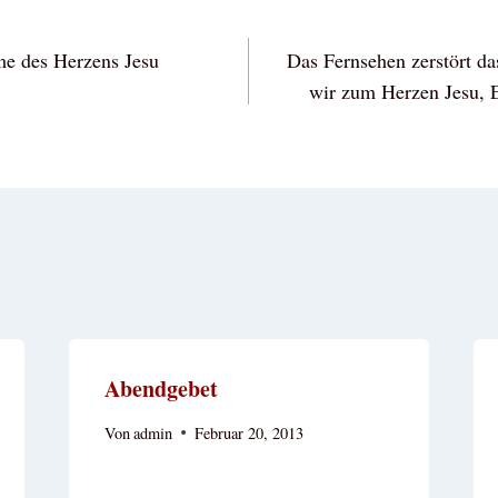
vigation
me des Herzens Jesu
Das Fernsehen zerstört da
wir zum Herzen Jesu, 
Abendgebet
Von
admin
Februar 20, 2013