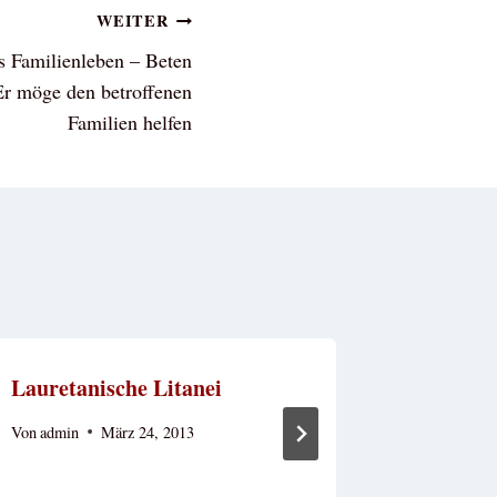
WEITER
s Familienleben – Beten
Er möge den betroffenen
Familien helfen
Lauretanische Litanei
Sühnege
Herzen J
Von
admin
März 24, 2013
Von
admin