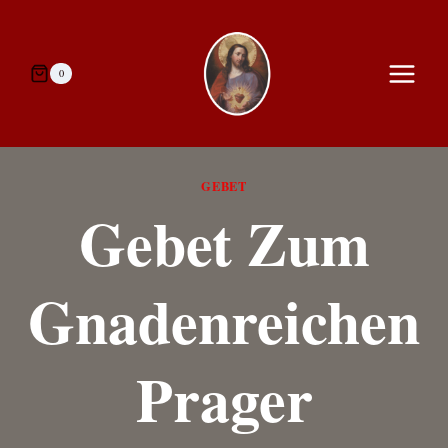
Zum
Inhalt
springen
0
GEBET
Gebet Zum
Gnadenreichen
Prager