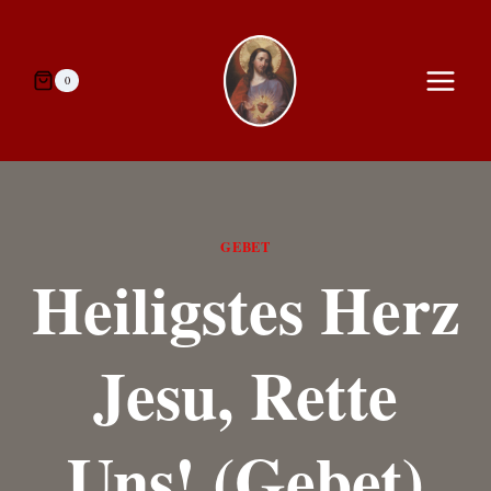
Zum
Inhalt
springen
0
GEBET
Heiligstes Herz
Jesu, Rette
Uns! (Gebet)