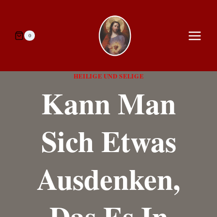
Zum
Inhalt
springen
0
HEILIGE UND SELIGE
Kann Man
Sich Etwas
Ausdenken,
Das Es In