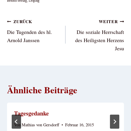
Benno-Verlag, Leipzig
Beitragsnavigation
ZURÜCK
WEITER
Die Tugenden des hl.
Die soziale Herrschaft
Arnold Janssen
des Heiligsten Herzens
Jesu
Ähnliche Beiträge
Tagesgedanke
Von
Mathias von Gersdorff
Februar 16, 2015