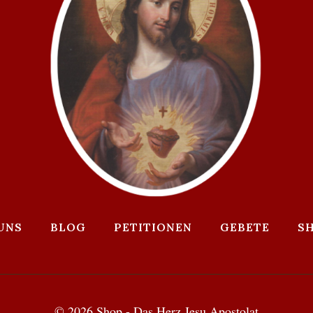
UNS
BLOG
PETITIONEN
GEBETE
S
© 2026 Shop - Das Herz Jesu Apostolat