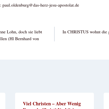
n: paul.oldenburg@das-herz-jesu-apostolat.de
vigation
hne Lohn, doch sie liebt
In CHRISTUS wohnt die ga
llen (Hl Bernhard von
Viel Christen – Aber Wenig