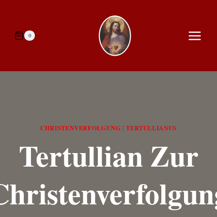
Zum
Inhalt
springen
0
CHRISTENVERFOLGUNG
TERTULLIANUS
|
Tertullian Zur
Christenverfolgun