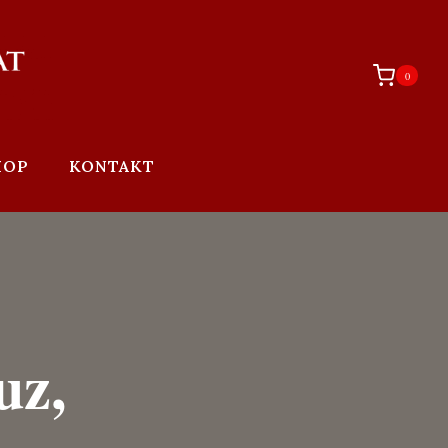
0
HOP
KONTAKT
uz,