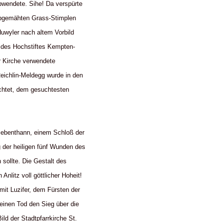
wendete. Sihe! Da verspürte
 abgemähten Grass-Stimplen
uwyler nach altem Vorbild
t des Hochstiftes Kempten-
r Kirche verwendete
eichlin-Meldegg wurde in den
chtet, dem gesuchtesten
Liebenthann, einem Schloß der
 der heiligen fünf Wunden des
sollte. Die Gestalt des
Anlitz voll göttlicher Hoheit!
mit Luzifer, dem Fürsten der
einen Tod den Sieg über die
ld der Stadtpfarrkirche St.