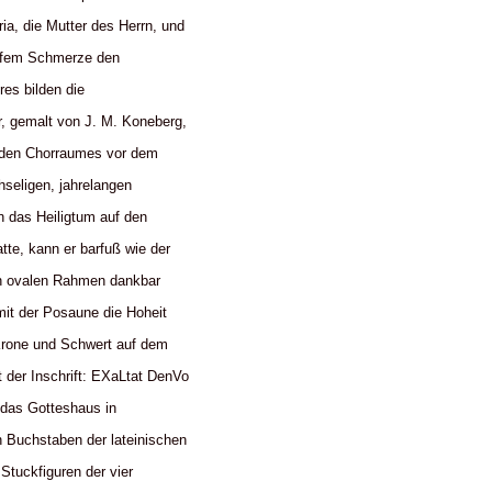
a, die Mutter des Herrn, und
iefem Schmerze den
es bilden die
r, gemalt von J. M. Koneberg,
unden Chorraumes vor dem
hseligen, jahrelangen
n das Heiligtum auf den
te, kann er barfuß wie der
en ovalen Rahmen dankbar
mit der Posaune die Hoheit
 Krone und Schwert auf dem
 der Inschrift: EXaLtat DenVo
 das Gotteshaus in
n Buchstaben der lateinischen
tuckfiguren der vier