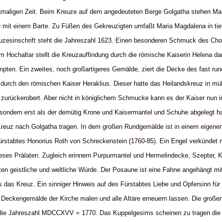
maligen Zeit. Beim Kreuze auf dem angedeuteten Berge Golgatha stehen Mari
 mit einem Barte. Zu Füßen des Gekreuzigten umfaßt Maria Magdalena in t
uzesinschrift steht die Jahreszahl 1623. Einen besonderen Schmuck des Chor
Hochaltar stellt die Kreuzauffindung durch die römische Kaiserin Helena da
pten. Ein zweites, noch großartigeres Gemälde, ziert die Decke des fast r
 durch den römischen Kaiser Heraklius. Dieser hatte das Heilandskreuz in mü
zurückerobert. Aber nicht in königlichem Schmucke kann es der Kaiser nun i
 sondern erst als der demütig Krone und Kaisermantel und Schuhe abgelegt hat
e Kreuz nach Golgatha tragen. In dem großen Rundgemälde ist in einem eigen
Fürstabtes Honorius Roth von Schreckenstein (1760-85). Ein Engel verkündet 
ieses Prälaten. Zugleich erinnern Purpurmantel und Hermelindecke, Szepter,
en geistliche und weltliche Würde. Der Posaune ist eine Fahne angehängt mit
 das Kreuz. Ein sinniger Hinweis auf des Fürstabtes Liebe und Opfersinn für
e Deckengemälde der Kirche malen und alle Altäre erneuern lassen. Die große
die Jahreszahl MDCCXVV = 1770. Das Kuppelgesims scheinen zu tragen die S