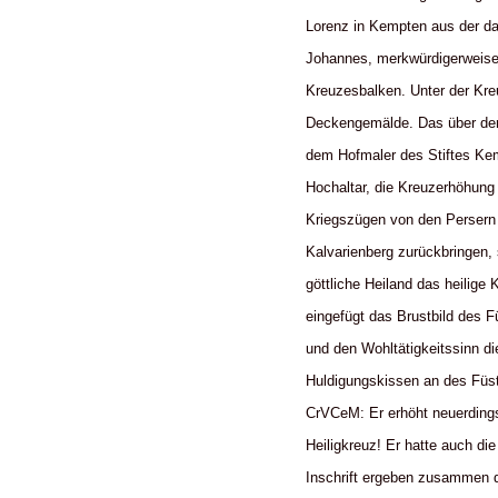
Lorenz in Kempten aus der da
Johannes, merkwürdigerweise
Kreuzesbalken. Unter der Kre
Deckengemälde. Das über dem 
dem Hofmaler des Stiftes Kem
Hochaltar, die Kreuzerhöhung
Kriegszügen von den Persern 
Kalvarienberg zurückbringen,
göttliche Heiland das heilig
eingefügt das Brustbild des 
und den Wohltätigkeitssinn d
Huldigungskissen an des Füst
CrVCeM: Er erhöht neuerdings
Heiligkreuz! Er hatte auch di
Inschrift ergeben zusammen 