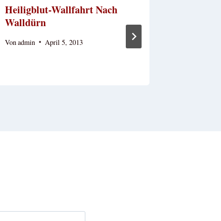
Heiligblut-Wallfahrt Nach
Die Heil
Walldürn
Dem Got
Wurzac
Von
admin
April 5, 2013
Von
admin