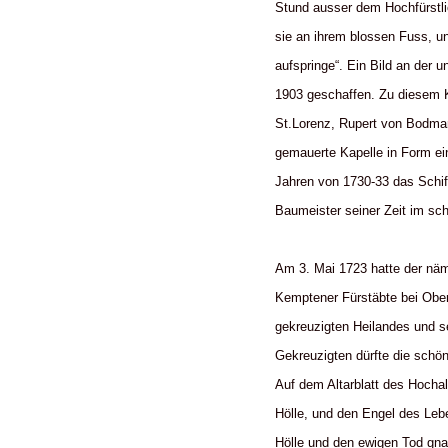
Stund ausser dem Hochfürstl
sie an ihrem blossen Fuss, u
aufspringe“. Ein Bild an der
1903 geschaffen. Zu diesem Kr
St.Lorenz, Rupert von Bodman
gemauerte Kapelle in Form ei
Jahren von 1730-33 das Schi
Baumeister seiner Zeit im s
Am 3. Mai 1723 hatte der näm
Kemptener Fürstäbte bei Ober
gekreuzigten Heilandes und se
Gekreuzigten dürfte die schöns
Auf dem Altarblatt des Hochal
Hölle, und den Engel des Leb
Hölle und den ewigen Tod gna