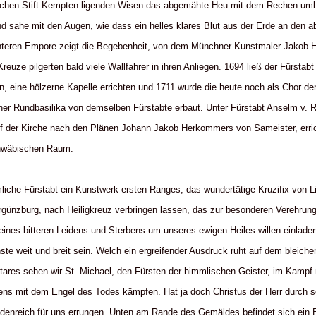
ichen Stift Kempten ligenden Wisen das abgemähte Heu mit dem Rechen umb
nd sahe mit den Augen, wie dass ein helles klares Blut aus der Erde an den
 unteren Empore zeigt die Begebenheit, von dem Münchner Kunstmaler Jakob H
euze pilgerten bald viele Wallfahrer in ihren Anliegen. 1694 ließ der Fürstab
, eine hölzerne Kapelle errichten und 1711 wurde die heute noch als Chor de
ner Rundbasilika von demselben Fürstabte erbaut. Unter Fürstabt Anselm v. R
ff der Kirche nach den Plänen Johann Jakob Herkommers von Sameister, erri
chwäbischen Raum.
liche Fürstabt ein Kunstwerk ersten Ranges, das wundertätige Kruzifix von 
günzburg, nach Heiligkreuz verbringen lassen, das zur besonderen Verehrung
ines bitteren Leidens und Sterbens um unseres ewigen Heiles willen einladen 
te weit und breit sein. Welch ein ergreifender Ausdruck ruht auf dem bleichen 
tares sehen wir St. Michael, den Fürsten der himmlischen Geister, im Kampf 
ens mit dem Engel des Todes kämpfen. Hat ja doch Christus der Herr durch s
denreich für uns errungen. Unten am Rande des Gemäldes befindet sich ein Bi