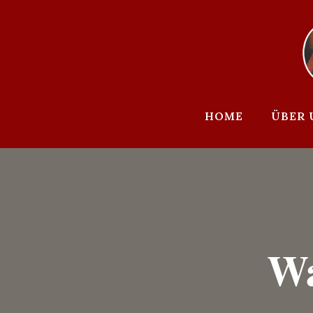
Zum
Inhalt
springen
HOME
ÜBER 
Wa