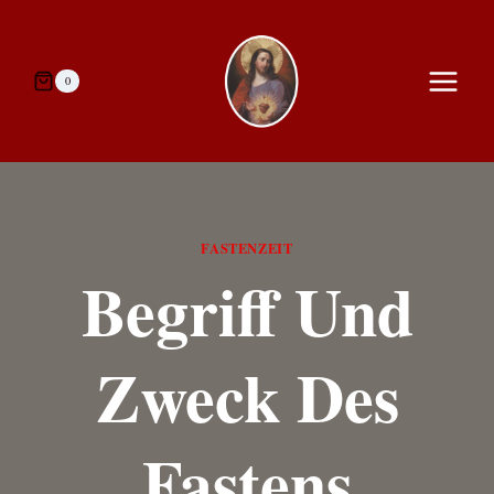
Zum
Inhalt
springen
0
FASTENZEIT
Begriff Und
Zweck Des
Fastens