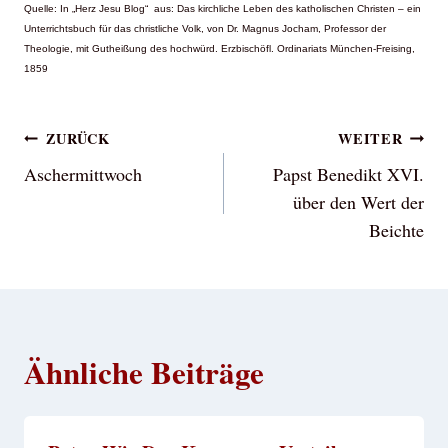
Quelle: In „Herz Jesu Blog“ aus: Das kirchliche Leben des katholischen Christen – ein
Unterrichtsbuch für das christliche Volk, von Dr. Magnus Jocham, Professor der
Theologie, mit Gutheißung des hochwürd. Erzbischöfl. Ordinariats München-Freising,
1859
Beitragsnavigation
ZURÜCK
WEITER
Aschermittwoch
Papst Benedikt XVI.
über den Wert der
Beichte
Ähnliche Beiträge