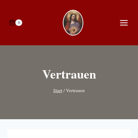
Zum
Inhalt
springen
0
Vertrauen
Start
/
Vertrauen