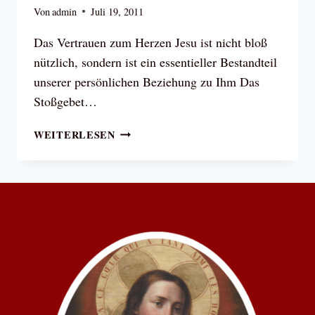
DEN
Von
admin
Juli 19, 2011
WASSERN
DES
Das Vertrauen zum Herzen Jesu ist nicht bloß
LEBENS
nützlich, sondern ist ein essentieller Bestandteil
GEHEN
unserer persönlichen Beziehung zu Ihm Das
Stoßgebet…
HERZ
WEITERLESEN
JESU,
ICH
VERTRAUE
AUF
DICH!