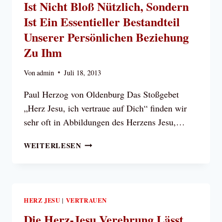
Ist Nicht Bloß Nützlich, Sondern
BERUHIGEN!“
Ist Ein Essentieller Bestandteil
Unserer Persönlichen Beziehung
Zu Ihm
Von
admin
Juli 18, 2013
Paul Herzog von Oldenburg Das Stoßgebet
„Herz Jesu, ich vertraue auf Dich“ finden wir
sehr oft in Abbildungen des Herzens Jesu,…
DAS
WEITERLESEN
VERTRAUEN
ZUM
HERZEN
JESU
IST
HERZ JESU
VERTRAUEN
|
NICHT
Die Herz-Jesu Verehrung Lässt