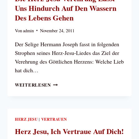
BLOSS N
Uns Hindurch Auf Den Wassern
ÜTZLICH, S
ONDERN I
Des Lebens Gehen
ST E
IN E
Von
admin
November 24, 2011
SSENTIELLER B
ESTANDTEIL U
Der Selige Hermann Joseph fasst in folgenden
NSERER P
Strophen seines Herz-Jesu-Liedes das Ziel der
ERSÖNLICHEN B
Verehrung des Göttlichen Herzens: Welche Lieb
EZIEHUNG Z
hat dich…
U I
HM
DIE
WEITERLESEN
HERZ-
JESU
VEREHRUNG
LÄSST
UNS
HERZ JESU
VERTRAUEN
|
HINDURCH
Herz Jesu, Ich Vertraue Auf Dich!
AUF