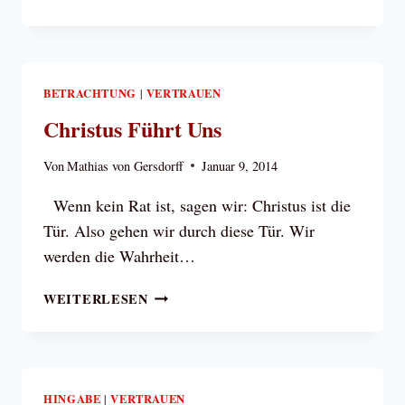
KREBSKRANKE
PETER
UND
EINE
WUNDERSAME
BETRACHTUNG
VERTRAUEN
|
HEILUNG
Christus Führt Uns
Von
Mathias von Gersdorff
Januar 9, 2014
Wenn kein Rat ist, sagen wir: Christus ist die
Tür. Also gehen wir durch diese Tür. Wir
werden die Wahrheit…
CHRISTUS
WEITERLESEN
FÜHRT
UNS
HINGABE
VERTRAUEN
|