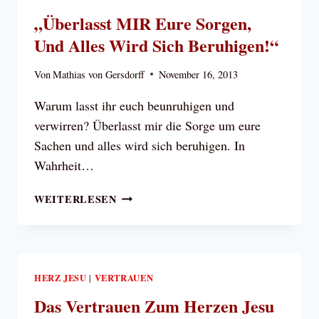
„Überlasst MIR Eure Sorgen,
Und Alles Wird Sich Beruhigen!“
Von
Mathias von Gersdorff
November 16, 2013
Warum lasst ihr euch beunruhigen und
verwirren? Überlasst mir die Sorge um eure
Sachen und alles wird sich beruhigen. In
Wahrheit…
„ÜBERLASST
WEITERLESEN
MIR
EURE
SORGEN,
UND
ALLES
HERZ JESU
VERTRAUEN
|
WIRD
Das Vertrauen Zum Herzen Jesu
SICH