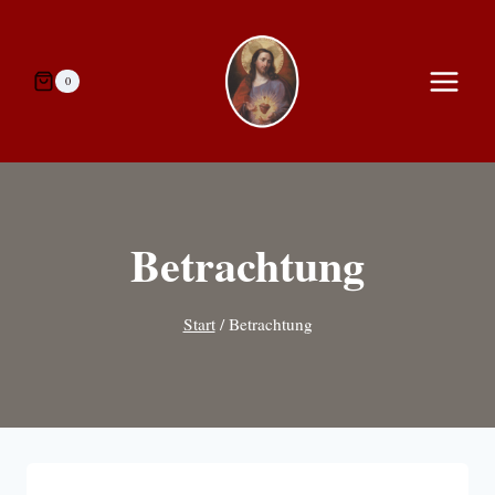
Zum
Inhalt
springen
0
Betrachtung
Start
/
Betrachtung