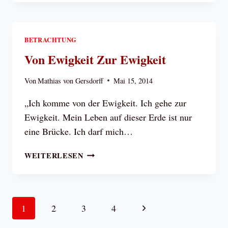
PFLICHT
BETRACHTUNG
Von Ewigkeit Zur Ewigkeit
Von
Mathias von Gersdorff
Mai 15, 2014
„Ich komme von der Ewigkeit. Ich gehe zur
Ewigkeit. Mein Leben auf dieser Erde ist nur
eine Brücke. Ich darf mich…
VON
WEITERLESEN
EWIGKEIT
ZUR
EWIGKEIT
Seitennavigation
Nächste
1
2
3
4
Seite