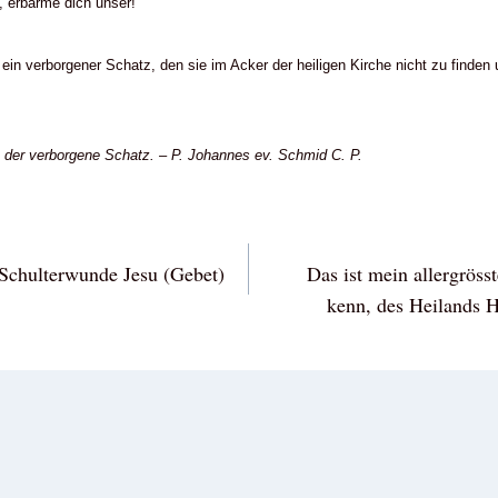
, erbarme dich unser!“
e ein verborgener Schatz, den sie im Acker der heiligen Kirche nicht zu finde
, der verborgene Schatz. – P. Johannes ev. Schmid C. P.
vigation
 Schulterwunde Jesu (Gebet)
Das ist mein allergröss
kenn, des Heilands H