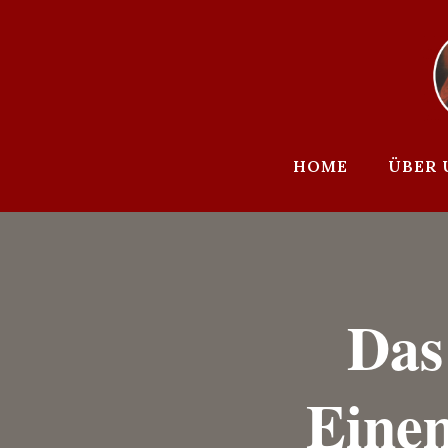
Zum
Inhalt
springen
HOME
ÜBER 
Das
Einem