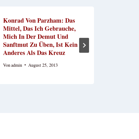
Konrad Von Parzham: Das
Hl. Paul
Mittel, Das Ich Gebrauche,
Das Une
Mich In Der Demut Und
Liebe; 
Sanftmut Zu Üben, Ist Kein
Das Mee
Anderes Als Das Kreuz
Leidens 
Von
admin
August 25, 2013
Von
admin