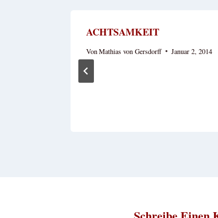
e Täte…
ACHTSAMKEIT
ärz 9, 2015
Von
Mathias von Gersdorff
Januar 2, 2014
Schreibe Einen