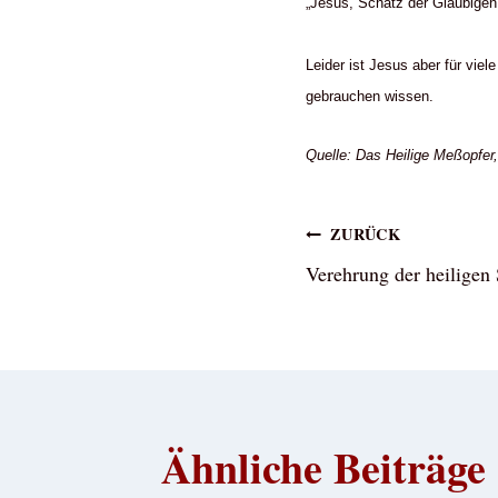
„Jesus, Schatz der Gläubigen
Leider ist Jesus aber für viel
gebrauchen wissen.
Quelle: Das Heilige Meßopfer
Beitragsna
ZURÜCK
Verehrung der heiligen
Ähnliche Beiträge