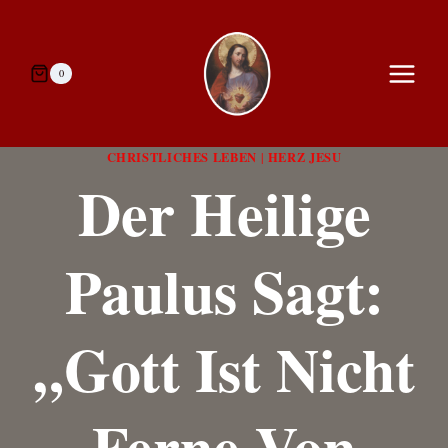
Zum
Inhalt
springen
0
CHRISTLICHES LEBEN
HERZ JESU
|
Der Heilige
Paulus Sagt:
„Gott Ist Nicht
Ferne Von