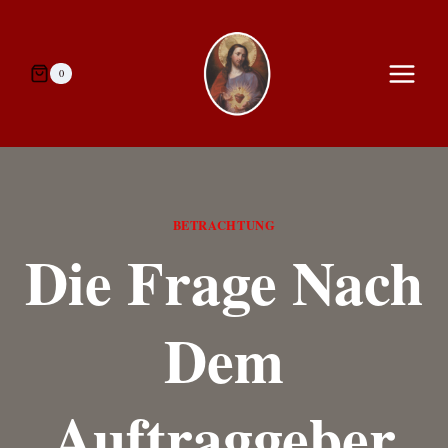
Zum
Inhalt
springen
0
BETRACHTUNG
Die Frage Nach
Dem
Auftraggeber