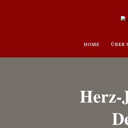
Zum
Inhalt
springen
HOME
ÜBER 
Herz-
De