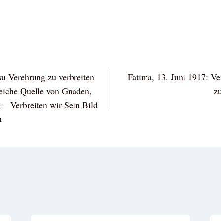
vigation
su Verehrung zu verbreiten
Fatima, 13. Juni 1917: V
eiche Quelle von Gnaden,
z
e – Verbreiten wir Sein Bild
n