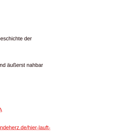
Geschichte der
und äußerst nahbar
A
deherz.de/hier-lauft-