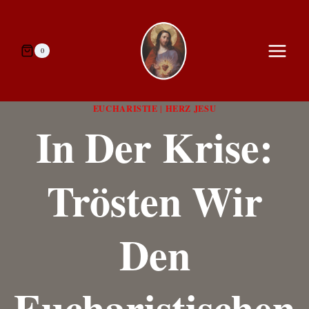
Zum
Inhalt
springen
0
EUCHARISTIE
HERZ JESU
|
In Der Krise:
Trösten Wir
Den
Eucharistischen