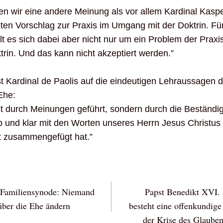
 wir eine andere Meinung als vor allem Kardinal Kasper
ten Vorschlag zur Praxis im Umgang mit der Doktrin. Fü
lt es sich dabei aber nicht nur um ein Problem der Prax
trin. Und das kann nicht akzeptiert werden.”
t Kardinal de Paolis auf die eindeutigen Lehraussagen
Ehe:
ht durch Meinungen geführt, sondern durch die Beständig
ipp und klar mit den Worten unseres Herrn Jesus Christ
tt zusammengefügt hat.”
vigation
r Familiensynode: Niemand
Papst Benedikt XVI.
über die Ehe ändern
besteht eine offenkundig
der Krise des Glauben