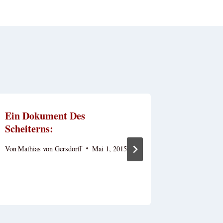
Ein Dokument Des
Familie
Scheiterns:
Zeitgeis
Von
Mathias von Gersdorff
Mai 1, 2015
Von
admin