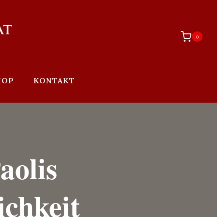
0
HOP
KONTAKT
aolis
ichkeit