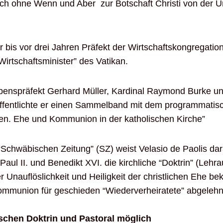
ch ohne Wenn und Aber zur Botschaft Christi von der Un
r bis vor drei Jahren Präfekt der Wirtschaftskongregation
irtschaftsminister” des Vatikan.
enspräfekt Gerhard Müller, Kardinal Raymond Burke un
ffentlichte er einen Sammelband mit dem programmatisch
iben. Ehe und Kommunion in der katholischen Kirche”
Schwäbischen Zeitung” (SZ) weist Velasio de Paolis dara
aul II. und Benedikt XVI. die kirchliche “Doktrin” (Lehr
 Unauflöslichkeit und Heiligkeit der christlichen Ehe bek
ommunion für geschieden “Wiederverheiratete” abgelehn
schen Doktrin und Pastoral möglich