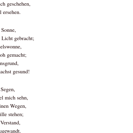
ich geschehen,
l ersehen.
e Sonne,
 Licht gebracht;
melswonne,
roh gemacht;
ensgrund,
achst gesund!
 Segen,
iel mich sehn,
einen Wegen,
ille stehen;
 Verstand,
zugewandt.