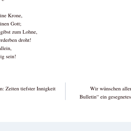
eine Krone,
einen Gott;
r gibst zum Lohne,
erderben droht!
llein,
ig sein!
vigation
 Zeiten tiefster Innigkeit
Wir wünschen alle
Bulletin“ ein gesegnete