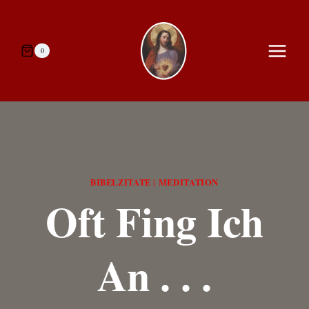
Zum
Inhalt
springen
0
BIBELZITATE
MEDITATION
|
Oft Fing Ich
An . . .