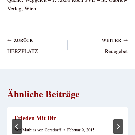
Verlag, Wien
Beitragsnavigation
ZURÜCK
WEITER
HERZPLATZ
Reuegebet
Ähnliche Beiträge
Frieden Mit Dir
Von
Mathias von Gersdorff
Februar 9, 2015