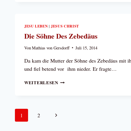
LIEBE
JESU LEBEN
JESUS CHRIST
|
Die Söhne Des Zebedäus
Von
Mathias von Gersdorff
Juli 15, 2014
Da kam die Mutter der Söhne des Zebedäus mit i
und fiel betend vor ihm nieder. Er fragte…
DIE
WEITERLESEN
SÖHNE
DES
ZEBEDÄUS
Seitennavigation
Nächste
1
2
Seite