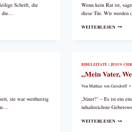
ilige Schrift, die
Wenn kein Rat ist, sage
ls die…
diese Tür. Wir werden 
CHRIS
WEITERLESEN
FÜHRT
UNS
BIBELZITATE
JESUS CHR
|
„Mein Vater, We
Von
Mathias von Gersdorff
it, sie war weitherzig
„Vater!“ – Es ist ein e
ten…
inhaltreichste Gebetsw
„MEIN
WEITERLESEN
VATER,