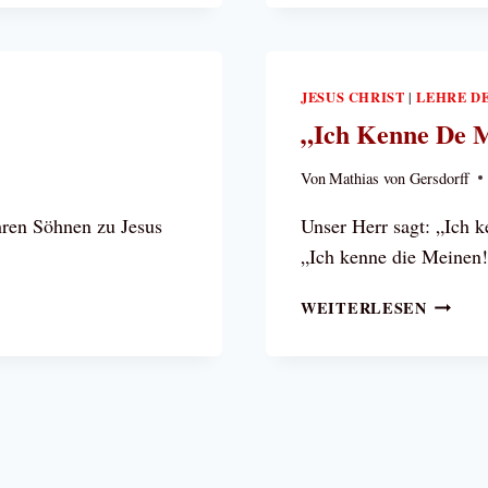
WENN
ES
MÖGLI
IST!“
JESUS CHRIST
LEHRE D
|
„Ich Kenne De 
Von
Mathias von Gersdorff
hren Söhnen zu Jesus
Unser Herr sagt: „Ich 
„Ich kenne die Meinen
„ICH
WEITERLESEN
KENNE
DE
MEINE