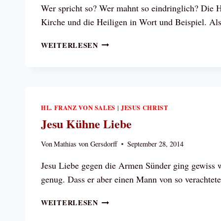
Wer spricht so? Wer mahnt so eindringlich? Die He
Kirche und die Heiligen in Wort und Beispiel. A
ZURÜCK
WEITERLESEN
ZUM
GEKREUZIGTEN
AUF
GOLGOTHA!
HL. FRANZ VON SALES
JESUS CHRIST
|
Jesu Kühne Liebe
Von
Mathias von Gersdorff
September 28, 2014
Jesu Liebe gegen die Armen Sünder ging gewiss we
genug. Dass er aber einen Mann von so verachte
JESU
WEITERLESEN
KÜHNE