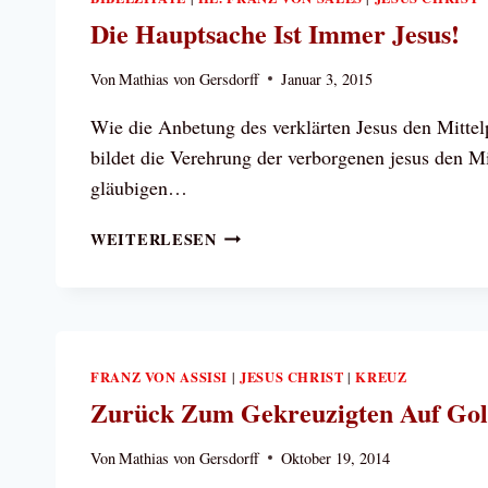
Die Hauptsache Ist Immer Jesus!
Von
Mathias von Gersdorff
Januar 3, 2015
Wie die Anbetung des verklärten Jesus den Mitte
bildet die Verehrung der verborgenen jesus den Mi
gläubigen…
DIE
WEITERLESEN
HAUPTSACHE
IST
IMMER
JESUS!
FRANZ VON ASSISI
JESUS CHRIST
KREUZ
|
|
Zurück Zum Gekreuzigten Auf Gol
Von
Mathias von Gersdorff
Oktober 19, 2014