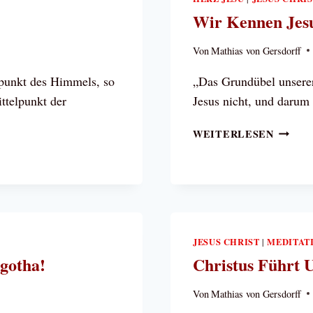
Wir Kennen Jesu
Von
Mathias von Gersdorff
lpunkt des Himmels, so
„Das Grundübel unserer
ttelpunkt der
Jesus nicht, und darum
WIR
WEITERLESEN
KENNE
JESUS
NICHT!
JESUS CHRIST
MEDITAT
|
gotha!
Christus Führt 
Von
Mathias von Gersdorff