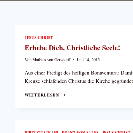
JESUS CHRIST
Erhebe Dich, Christliche Seele!
Von
Mathias von Gersdorff
Juni 14, 2015
Aus einer Predigt des heiligen Bonaventura: Dami
Kreuze schlafenden Christus die Kirche gegründe
ERHEBE
WEITERLESEN
DICH,
CHRISTLICHE
SEELE!
BIBELZITATE
HL. FRANZ VON SALES
JESUS CHRIST
|
|