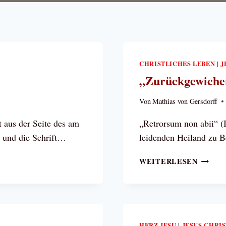
CHRISTLICHES LEBEN
J
|
„Zurückgewichen
Von
Mathias von Gersdorff
t aus der Seite des am
„Retrorsum non abii“ (I
t und die Schrift…
leidenden Heiland zu
„ZURÜ
WEITERLESEN
BIN
ICH
NICHT!
HERZ JESU
JESUS CHRI
|