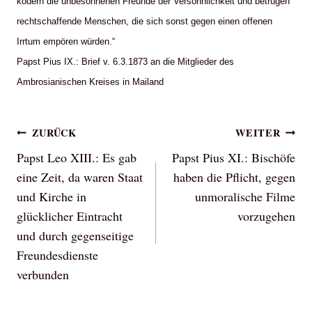
ködern die unbesonnenen Freunde der Versöhnlichkeit und betrügen
rechtschaffende Menschen, die sich sonst gegen einen offenen
Irrtum empören würden.“
Papst Pius IX.: Brief v. 6.3.1873 an die Mitglieder des
Ambrosianischen Kreises in Mailand
Beitragsnavigation
ZURÜCK
WEITER
Papst Leo XIII.: Es gab
Papst Pius XI.: Bischöfe
eine Zeit, da waren Staat
haben die Pflicht, gegen
und Kirche in
unmoralische Filme
glücklicher Eintracht
vorzugehen
und durch gegenseitige
Freundesdienste
verbunden