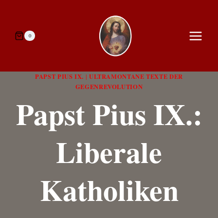
Zum
Inhalt
springen
0
PAPST PIUS IX.
ULTRAMONTANE TEXTE DER
|
GEGENREVOLUTION
Papst Pius IX.:
Liberale
Katholiken