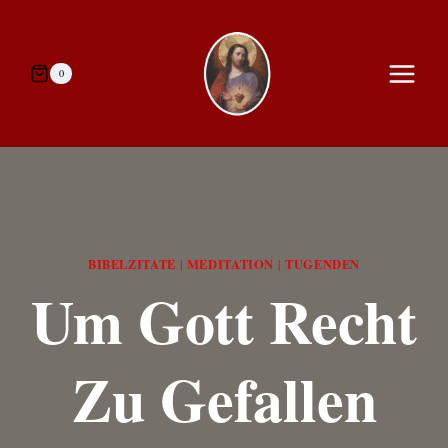
Zum
Inhalt
springen
0
BIBELZITATE
MEDITATION
TUGENDEN
|
|
Um Gott Recht
Zu Gefallen